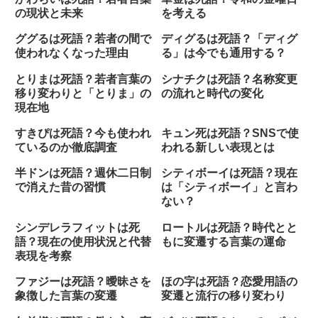
の現状と未来
を考える
ググるは死語？若者の間で
ディグるは死語？「ディグ
使われなくなった理由
る」は今でも通用する？
とりまは死語？若者言葉の
シナチクは死語？名称変更
移り変わりと「とりま」の
の流れと時代の変化
現在地
すきぴは死語？今も使われ
キュン死は死語？SNSで使
ているのか徹底調査
われる新しい表現とは
半ドンは死語？週休二日制
シティボーイは死語？現在
で消えた昔の習慣
は「シティボーイ」と言わ
ない？
シンデレラフィットは死
ロートルは死語？時代とと
語？現在の使用状況と代替
もに変遷する言葉の運命
表現を考察
ファジーは死語？曖昧さを
ほの字は死語？恋愛用語の
象徴した言葉の変遷
変遷と流行の移り変わり