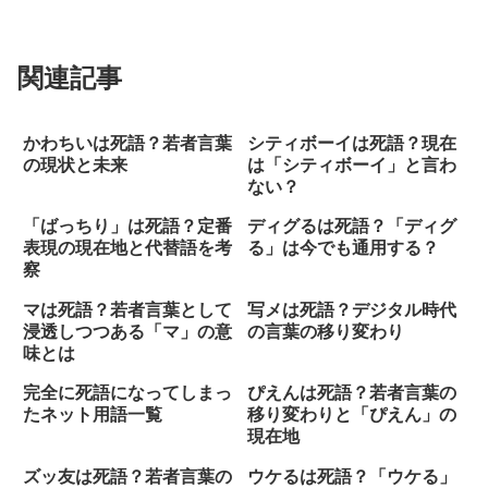
関連記事
かわちいは死語？若者言葉
シティボーイは死語？現在
の現状と未来
は「シティボーイ」と言わ
ない？
「ばっちり」は死語？定番
ディグるは死語？「ディグ
表現の現在地と代替語を考
る」は今でも通用する？
察
マは死語？若者言葉として
写メは死語？デジタル時代
浸透しつつある「マ」の意
の言葉の移り変わり
味とは
完全に死語になってしまっ
ぴえんは死語？若者言葉の
たネット用語一覧
移り変わりと「ぴえん」の
現在地
ズッ友は死語？若者言葉の
ウケるは死語？「ウケる」