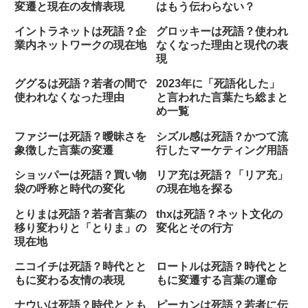
変遷と現在の友情表現
はもう伝わらない？
イントラネットは死語？企
グロッキーは死語？使われ
業内ネットワークの現在地
なくなった理由と現代の表
現
ググるは死語？若者の間で
2023年に「死語化した」
使われなくなった理由
と言われた言葉たち総まと
め一覧
ファジーは死語？曖昧さを
シズル感は死語？かつて流
象徴した言葉の変遷
行したマーケティング用語
ショッパーは死語？買い物
リア充は死語？「リア充」
袋の呼称と時代の変化
の現在地を探る
とりまは死語？若者言葉の
thxは死語？ネット文化の
移り変わりと「とりま」の
変化とその行方
現在地
ニコイチは死語？時代とと
ロートルは死語？時代とと
もに変わる友情の表現
もに変遷する言葉の運命
ナウいは死語？時代ととも
ピーカンは死語？若者に伝