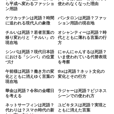
ら平成へ変わるファッショ
使われなくなった理由
ン用語
ケツカッチンは死語？時間
パンタロンは死語？ファッ
に追われる現代人の象徴
ション用語の現在地
チルいは死語？若者言葉の
オシャンティーは死語？時
移り変わりと「チルい」の
代とともに薄れる言葉の行
現在地
方
シンパは死語？現代日本語
にゃんにゃんするは死語？
における「シンパ」の位置
いま使われている代替表現
づけ
を考察
午前様は死語？働き方の変
thxは死語？ネット文化の
化とともに消えゆく言葉の
変化とその行方
現在地
華金は死語？令和の金曜日
ラジャーは死語？ビジネス
を考える
シーンでの使われ方
ネットサーフィンは死語？
ユビキタスは死語？実現と
代わりは？スマホ時代の新
ともに消えた言葉