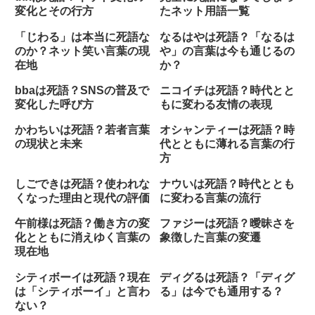
変化とその行方
たネット用語一覧
「じわる」は本当に死語な
なるはやは死語？「なるは
のか？ネット笑い言葉の現
や」の言葉は今も通じるの
在地
か？
bbaは死語？SNSの普及で
ニコイチは死語？時代とと
変化した呼び方
もに変わる友情の表現
かわちいは死語？若者言葉
オシャンティーは死語？時
の現状と未来
代とともに薄れる言葉の行
方
しごできは死語？使われな
ナウいは死語？時代ととも
くなった理由と現代の評価
に変わる言葉の流行
午前様は死語？働き方の変
ファジーは死語？曖昧さを
化とともに消えゆく言葉の
象徴した言葉の変遷
現在地
シティボーイは死語？現在
ディグるは死語？「ディグ
は「シティボーイ」と言わ
る」は今でも通用する？
ない？